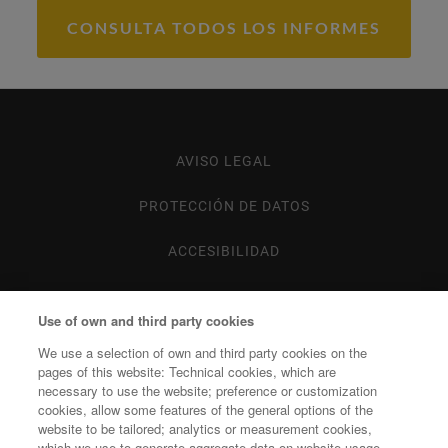
CONSULTA TODOS LOS INFORMES
AVISO LEGAL
Footer
menu
PROTECCIÓN DE DATOS
ACCESIBILIDAD
MAPA WEB
Use of own and third party cookies
POLÍTICA DE COOKIES
We use a selection of own and third party cookies on the
pages of this website: Technical cookies, which are
necessary to use the website; preference or customization
cookies, allow some features of the general options of the
website to be tailored; analytics or measurement cookies,
which we use to generate aggregate data on website usage