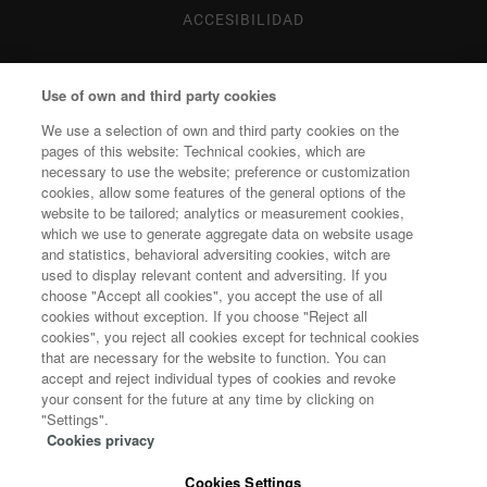
ACCESIBILIDAD
MAPA WEB
Use of own and third party cookies
POLÍTICA DE COOKIES
We use a selection of own and third party cookies on the
pages of this website: Technical cookies, which are
necessary to use the website; preference or customization
cookies, allow some features of the general options of the
website to be tailored; analytics or measurement cookies,
which we use to generate aggregate data on website usage
and statistics, behavioral adversiting cookies, witch are
used to display relevant content and adversiting. If you
choose "Accept all cookies", you accept the use of all
cookies without exception. If you choose "Reject all
cookies", you reject all cookies except for technical cookies
that are necessary for the website to function. You can
accept and reject individual types of cookies and revoke
your consent for the future at any time by clicking on
"Settings".
Cookies privacy
Cookies Settings