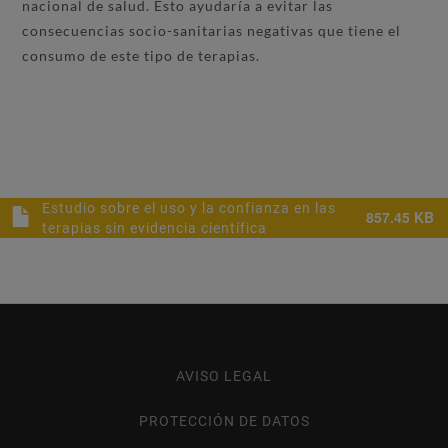
nacional de salud. Esto ayudaría a evitar las
consecuencias socio-sanitarias negativas que tiene el
consumo de este tipo de terapias.
Estudio sobre el uso y la confianza en las
857.45 KB
terapias sin evidencia científica
AVISO LEGAL
Footer
menu
PROTECCIÓN DE DATOS